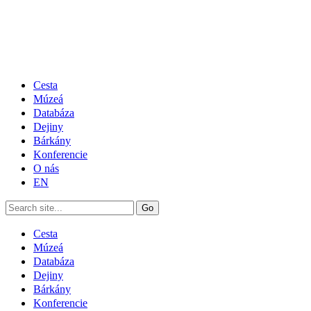
Cesta
Múzeá
Databáza
Dejiny
Bárkány
Konferencie
O nás
EN
Cesta
Múzeá
Databáza
Dejiny
Bárkány
Konferencie