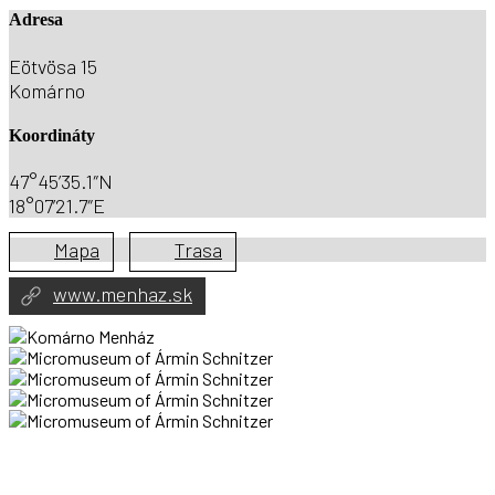
Adresa
Eötvösa 15
Komárno
Koordináty
47°45’35.1″N
18°07’21.7″E
Mapa
Trasa
www.menhaz.sk