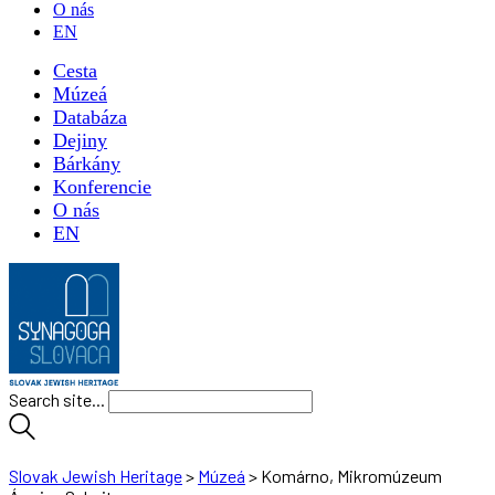
O nás
EN
Cesta
Múzeá
Databáza
Dejiny
Bárkány
Konferencie
O nás
EN
Search site...
Slovak Jewish Heritage
>
Múzeá
>
Komárno, Mikromúzeum