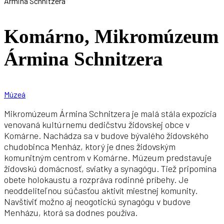
Ármina Schnitzera
Komárno, Mikromúzeum
Ármina Schnitzera
Múzeá
Mikromúzeum Ármina Schnitzera je malá stála expozícia
venovaná kultúrnemu dedičstvu židovskej obce v
Komárne. Nachádza sa v budove bývalého židovského
chudobinca Menház, ktorý je dnes židovským
komunitným centrom v Komárne. Múzeum predstavuje
židovskú domácnosť, sviatky a synagógu. Tiež pripomína
obete holokaustu a rozpráva rodinné príbehy. Je
neoddeliteľnou súčasťou aktivít miestnej komunity.
Navštíviť možno aj neogotickú synagógu v budove
Menházu, ktorá sa dodnes používa.